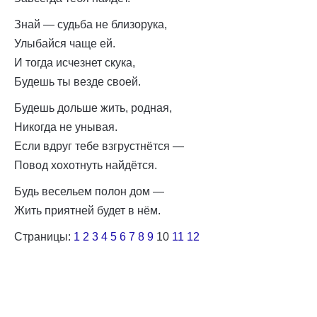
Знай — судьба не близорука,
Улыбайся чаще ей.
И тогда исчезнет скука,
Будешь ты везде своей.
Будешь дольше жить, родная,
Никогда не унывая.
Если вдруг тебе взгрустнётся —
Повод хохотнуть найдётся.
Будь весельем полон дом —
Жить приятней будет в нём.
Страницы:
1
2
3
4
5
6
7
8
9
10
11
12