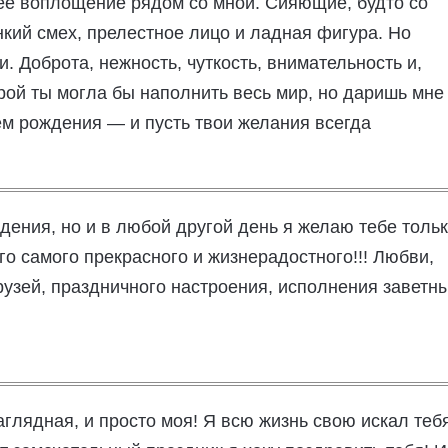
о ее воплощение рядом со мной. Сияющие, будто со
нкий смех, прелестное лицо и ладная фигура. Но
и. Доброта, нежность, чуткость, внимательность и,
рой ты могла бы наполнить весь мир, но даришь мне
м рождения — и пусть твои желания всегда
ждения, но и в любой другой день я желаю тебе толь
его самого прекрасного и жизнерадостного!!! Любви,
рузей, праздничного настроения, исполнения заветн
глядная, и просто моя! Я всю жизнь свою искал тебя