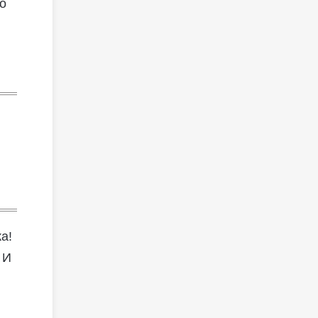
то
а!
 И