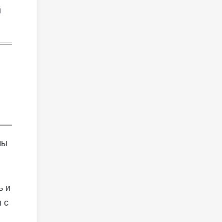
й
мы
ь и
 с