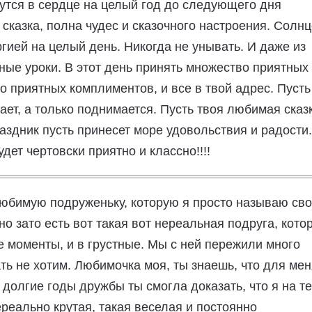
утся в сердце на целый год до следующего дня
сказка, полна чудес и сказочного настроения. Солнц
ргией на целый день. Никогда не унывать. И даже из
ные уроки. В этот день принять множество приятных
 приятных комплиментов, и все в твой адрес. Пусть
ет, а только поднимается. Пусть твоя любимая сказ
аздник пусть принесет море удовольствия и радости.
дет чертовски приятно и классно!!!!
любимую подруженьку, которую я просто называю св
но зато есть вот такая вот нереальная подруга, кото
е моменты, и в грустные. Мы с ней пережили много
ать не хотим. Любимочка моя, ты знаешь, что для ме
а долгие годы дружбы ты смогла доказать, что я на т
ереально крутая, такая веселая и постоянно