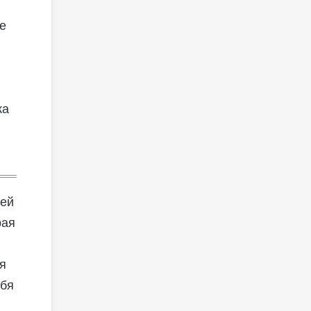
е
ка
оей
рая
ня
ебя