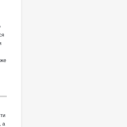
о
ся
и
 же
сти
, а