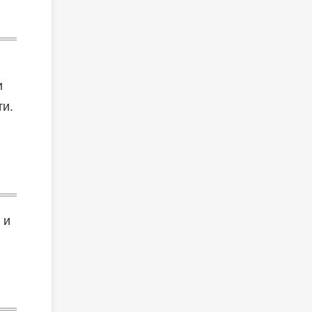
и
ти.
 и