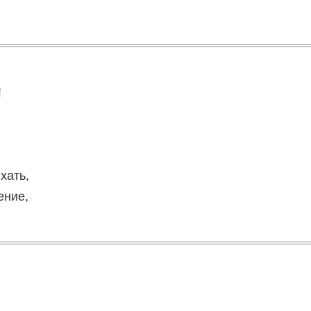
!
хать,
ение,