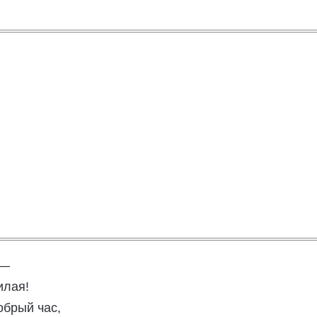
 —
илая!
обрый час,