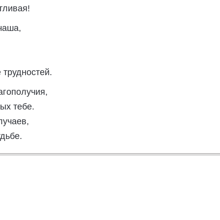
тливая!
чаша,
.
 трудностей.
агополучия,
ых тебе.
лучаев,
дьбе.