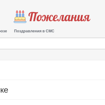
розе
Поздравления в СМС
ке